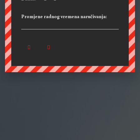
Promjene radnog vremena naručivanja: